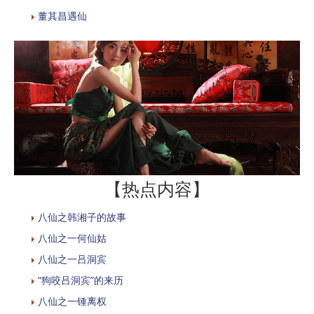
董其昌遇仙
【热点内容】
八仙之韩湘子的故事
八仙之一何仙姑
八仙之一吕洞宾
“狗咬吕洞宾”的来历
八仙之一锺离权