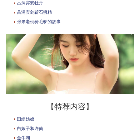
吕洞宾戏牡丹
吕洞宾剑斩石狮精
张果老倒骑毛驴的故事
【特荐内容】
田螺姑娘
白娘子和许仙
金牛湖