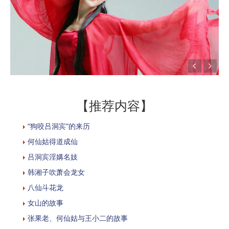
【推荐内容】
“狗咬吕洞宾”的来历
何仙姑得道成仙
吕洞宾淫媾名妓
韩湘子吹萧会龙女
八仙斗花龙
女山的故事
张果老、何仙姑与王小二的故事