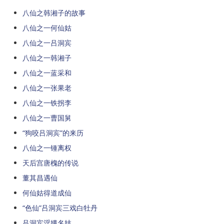
八仙之韩湘子的故事
八仙之一何仙姑
八仙之一吕洞宾
八仙之一韩湘子
八仙之一蓝采和
八仙之一张果老
八仙之一铁拐李
八仙之一曹国舅
“狗咬吕洞宾”的来历
八仙之一锺离权
天后宫唐槐的传说
董其昌遇仙
何仙姑得道成仙
“色仙”吕洞宾三戏白牡丹
吕洞宾淫媾名妓