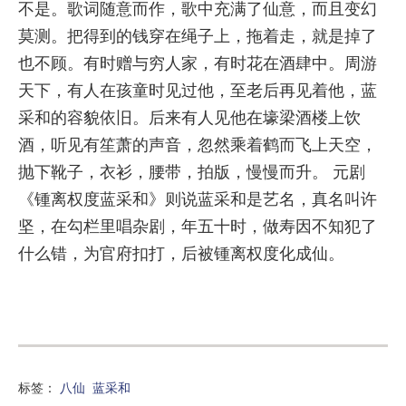
不是。歌词随意而作，歌中充满了仙意，而且变幻
莫测。把得到的钱穿在绳子上，拖着走，就是掉了
也不顾。有时赠与穷人家，有时花在酒肆中。周游
天下，有人在孩童时见过他，至老后再见着他，蓝
采和的容貌依旧。后来有人见他在壕梁酒楼上饮
酒，听见有笙萧的声音，忽然乘着鹤而飞上天空，
抛下靴子，衣衫，腰带，拍版，慢慢而升。 元剧
《锺离权度蓝采和》则说蓝采和是艺名，真名叫许
坚，在勾栏里唱杂剧，年五十时，做寿因不知犯了
什么错，为官府扣打，后被锺离权度化成仙。
标签：
八仙
蓝采和