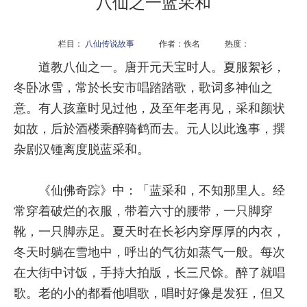
八仙之一蓝采和
栏目：
八仙传说故事
作者：佚名 热度：
道教八仙之一。唐开元天宝时人。夏服絮衫，
冬卧冰雪，常於长安市唱踏踏歌，歌词多神仙之
意。有人孩童时见过他，及至年老再见，采和颜状
如故，后於酒楼乘醉骑鹤而去。元人以此逸事，撰
杂剧汉锺离度脱蓝采和。
《仙佛奇踪》中：「蓝采和，不知那里人。经
常穿着破烂的衣服，带着六寸的腰带，一只脚穿
靴，一只脚赤足。夏天时在长衫内穿厚厚的内衣，
冬天时躺在雪地中，呼出的气彷如蒸气一般。每次
在大街中讨饭，手持大拍版，长三尺馀。醉了就唱
歌。老的小的都看他唱歌，唱时好像是发狂，但又