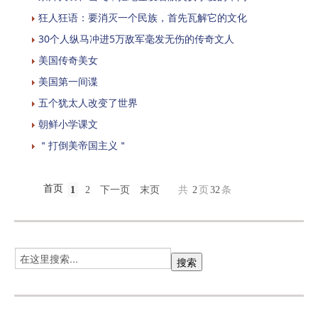
狂人狂语：要消灭一个民族，首先瓦解它的文化
30个人纵马冲进5万敌军毫发无伤的传奇文人
美国传奇美女
美国第一间谍
五个犹太人改变了世界
朝鲜小学课文
＂打倒美帝国主义＂
首页
1
2
下一页
末页
共
2
页
32
条