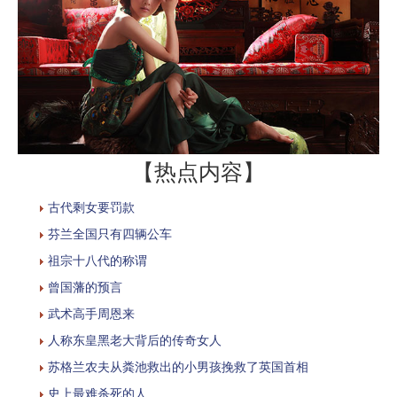
【热点内容】
古代剩女要罚款
芬兰全国只有四辆公车
祖宗十八代的称谓
曾国藩的预言
武术高手周恩来
人称东皇黑老大背后的传奇女人
苏格兰农夫从粪池救出的小男孩挽救了英国首相
史上最难杀死的人