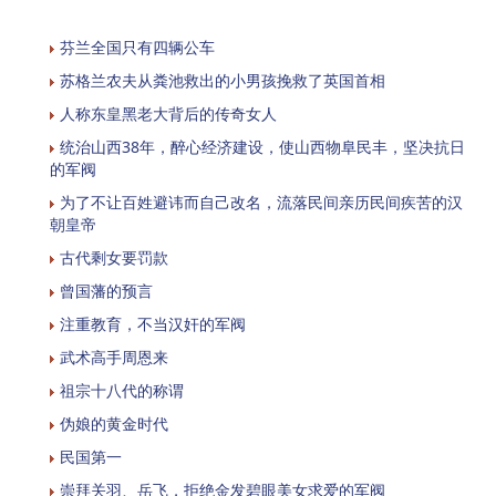
芬兰全国只有四辆公车
苏格兰农夫从粪池救出的小男孩挽救了英国首相
人称东皇黑老大背后的传奇女人
统治山西38年，醉心经济建设，使山西物阜民丰，坚决抗日
的军阀
为了不让百姓避讳而自己改名，流落民间亲历民间疾苦的汉
朝皇帝
古代剩女要罚款
曾国藩的预言
注重教育，不当汉奸的军阀
武术高手周恩来
祖宗十八代的称谓
伪娘的黄金时代
民国第一
崇拜关羽、岳飞，拒绝金发碧眼美女求爱的军阀