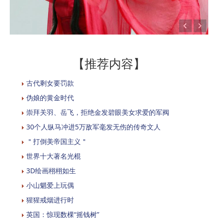
【推荐内容】
古代剩女要罚款
伪娘的黄金时代
崇拜关羽、岳飞，拒绝金发碧眼美女求爱的军阀
30个人纵马冲进5万敌军毫发无伤的传奇文人
＂打倒美帝国主义＂
世界十大著名光棍
3D绘画栩栩如生
小山魈爱上玩偶
猩猩戒烟进行时
英国：惊现数棵“摇钱树”