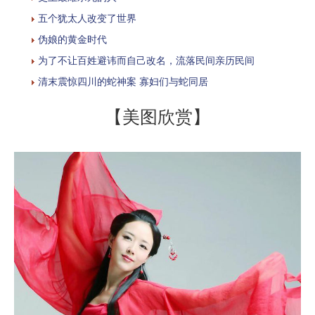
五个犹太人改变了世界
伪娘的黄金时代
为了不让百姓避讳而自己改名，流落民间亲历民间
清末震惊四川的蛇神案 寡妇们与蛇同居
【美图欣赏】