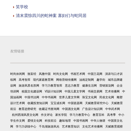
笑学校
清末震惊四川的蛇神案 寡妇们与蛇同居
友情链接
时尚休闲网
致富经
风雅中国
时尚文化网
书画艺术网
中国兰花网
演讲与口才训
练网
高考智库
现代家庭教育网
网络营销传播网
油画定制网
趣学街
城市品牌建
设网
旅游风景名胜网
学习力教育智库
意志力教育
健康生活网
营销策划网
企业
培训网
校园文化建设网
VI设计知识网
中国儿童文学网
书画交易网
艺术传播网
中
国油画网
中国书法网
中华书画网
世界儿童文学网
珠宝文化网
民俗文化网
雕塑
设计艺术网
收藏投资知识网
宝宝成长网
中国瓷器网
天赋教育研究中心
天赋教育
前沿
教育趋势研究
收藏证书查询网
中国酒文化网
广告设计知识网
中华武术网
杭州西湖风景文化网
作文评论
家长学院
学习力教育中心
教育百科
高考季
中小
学生作文网
爱情文化网
科技前沿
趣味地理
中国书画网
中华人物谱
中国茶文化
网
学习力训练中心
千岛湖旅游风光
艺术教育知识
文化艺术传播网
天赋教育观察