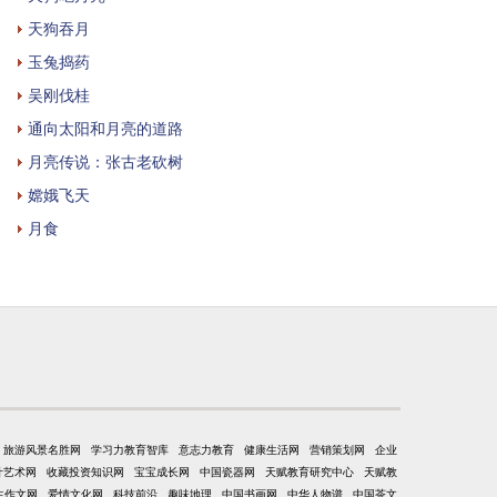
天狗吞月
玉兔捣药
吴刚伐桂
通向太阳和月亮的道路
月亮传说：张古老砍树
嫦娥飞天
月食
旅游风景名胜网
学习力教育智库
意志力教育
健康生活网
营销策划网
企业
计艺术网
收藏投资知识网
宝宝成长网
中国瓷器网
天赋教育研究中心
天赋教
生作文网
爱情文化网
科技前沿
趣味地理
中国书画网
中华人物谱
中国茶文