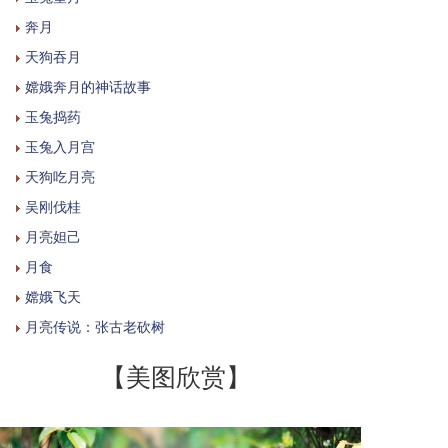
奔月
天狗吞月
嫦娥奔月的神话故事
玉兔捣药
玉兔入月宫
天狗吃月亮
吴刚伐桂
月亮妲己
月食
嫦娥飞天
月亮传说：张古老砍树
【美图欣赏】