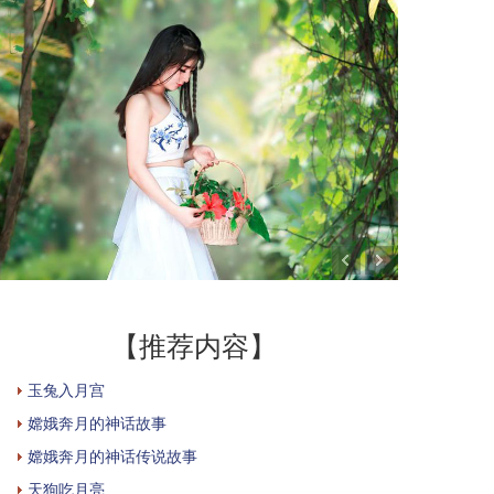
【推荐内容】
玉兔入月宫
嫦娥奔月的神话故事
嫦娥奔月的神话传说故事
天狗吃月亮