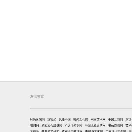
友情链接
时尚休闲网
致富经
风雅中国
时尚文化网
书画艺术网
中国兰花网
演讲
培训网
校园文化建设网
VI设计知识网
中国儿童文学网
书画交易网
艺术
育前沿
教育趋势研究
收藏证书查询网
中国酒文化网
广告设计知识网
中