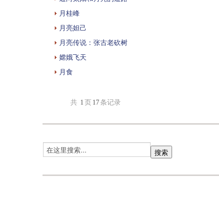
月桂峰
月亮妲己
月亮传说：张古老砍树
嫦娥飞天
月食
共
1
页
17
条记录