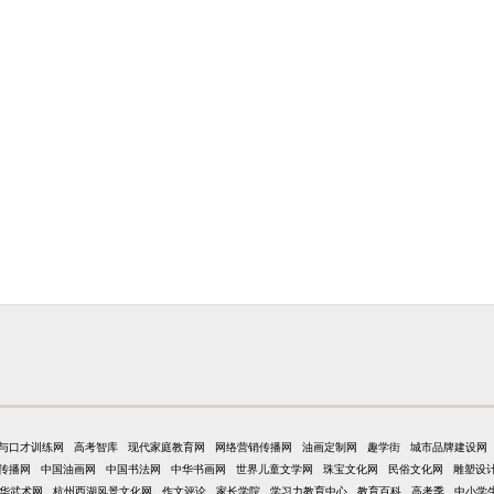
与口才训练网
高考智库
现代家庭教育网
网络营销传播网
油画定制网
趣学街
城市品牌建设网
传播网
中国油画网
中国书法网
中华书画网
世界儿童文学网
珠宝文化网
民俗文化网
雕塑设
华武术网
杭州西湖风景文化网
作文评论
家长学院
学习力教育中心
教育百科
高考季
中小学