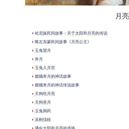
月亮
哈尼族民间故事：关于太阳和月亮的传说
喀左东蒙民间故事《月亮公主》
玉兔望月
奔月
玉兔入月宫
嫦娥奔月的神话故事
嫦娥奔月的神话传说故事
天狗吃月亮
天狗吞月
玉兔捣药
吴刚伐桂
通向太阳和月亮的道路