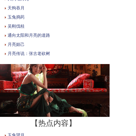
天狗吞月
玉兔捣药
吴刚伐桂
通向太阳和月亮的道路
月亮妲己
月亮传说：张古老砍树
【热点内容】
玉兔望月